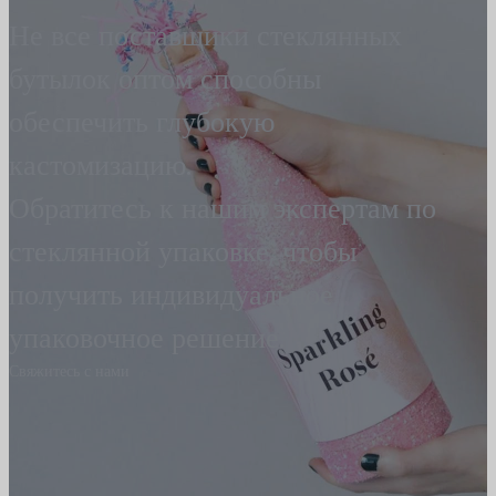
Не все поставщики стеклянных
бутылок оптом способны
обеспечить глубокую
кастомизацию.
Обратитесь к нашим экспертам по
стеклянной упаковке, чтобы
получить индивидуальное
упаковочное решение.
Свяжитесь с нами