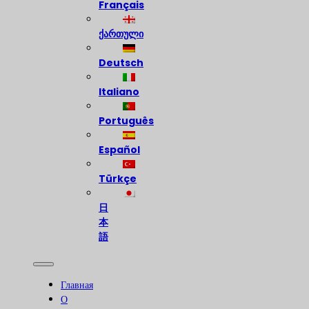
Français
ქართული
Deutsch
Italiano
Português
Español
Türkçe
日
本
語
Главная
О