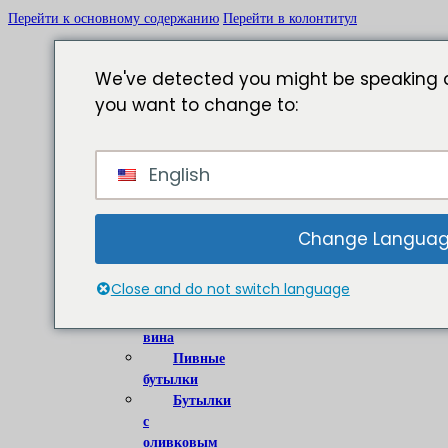
Перейти к основному содержанию
Перейти в колонтитул
We've detected you might be speaking a
you want to change to:
Главная
English
О
сайте
Стеклянные
Change Langua
бутылки
Close and do not switch language
Бутылки
для
вина
Пивные
бутылки
Бутылки
с
оливковым