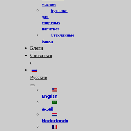
маслом
Бутылки
для
спиртных
напитков
Стеклянные
банки
Блоги
Связаться
с
Русский
English
العربية
Nederlands