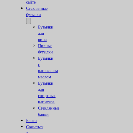
сайте
Стеклянные
бутылки
Бутылки
для
вина
Пивные
бутылки
Бутылки
с
оливковым
маслом
Бутылки
для
спиртных
напитков
Стеклянные
банки
Блоги
Связаться