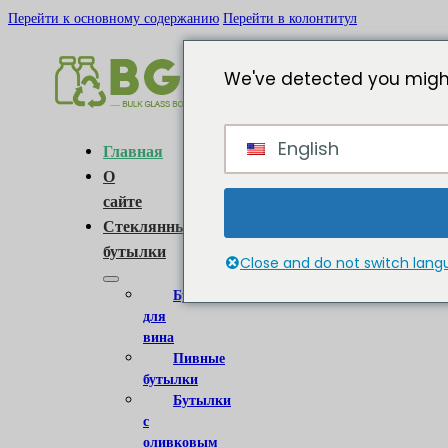
Перейти к основному содержанию
Перейти в колонтитул
We've detected you might
English
Главная
О
сайте
Стеклянные
бутылки
Close and do not switch lan
Бутылки
для
вина
Пивные
бутылки
Бутылки
с
оливковым