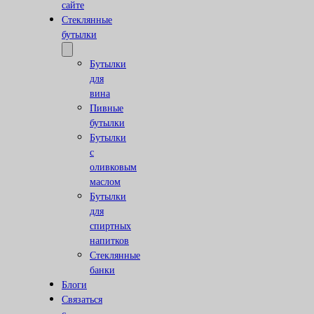
сайте
Стеклянные
бутылки
Бутылки
для
вина
Пивные
бутылки
Бутылки
с
оливковым
маслом
Бутылки
для
спиртных
напитков
Стеклянные
банки
Блоги
Связаться