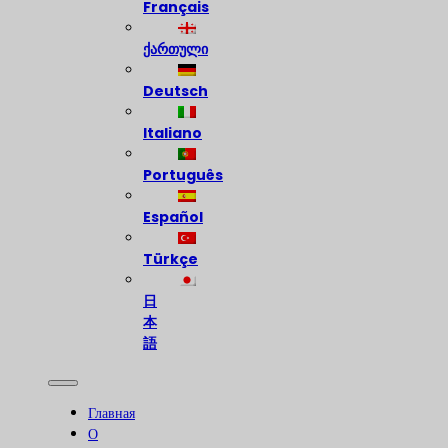
Français
ქართული
Deutsch
Italiano
Português
Español
Türkçe
日
本
語
Главная
О