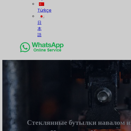
Türkçe
日
本
語
Стеклянные бутылки навалом и