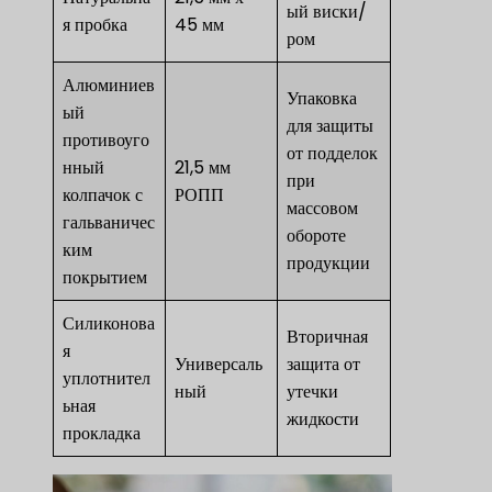
ый виски/
я пробка
45 мм
ром
Алюминиев
Упаковка
ый
для защиты
противоуго
от подделок
нный
21,5 мм
при
колпачок с
РОПП
массовом
гальваничес
обороте
ким
продукции
покрытием
Силиконова
Вторичная
я
Универсаль
защита от
уплотнител
ный
утечки
ьная
жидкости
прокладка