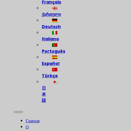
Français
ქართული
Deutsch
Italiano
Português
Español
Türkçe
日
本
語
Главная
О