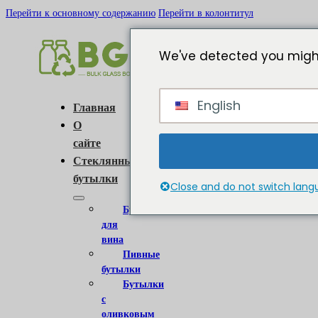
Перейти к основному содержанию
Перейти в колонтитул
We've detected you might
English
Главная
О
сайте
Стеклянные
бутылки
Close and do not switch lan
Бутылки
для
вина
Пивные
бутылки
Бутылки
с
оливковым