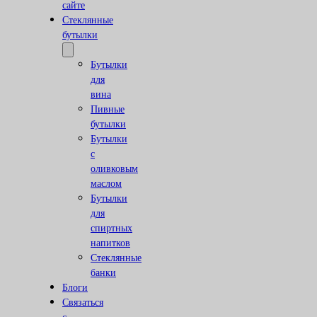
сайте
Стеклянные
бутылки
Бутылки
для
вина
Пивные
бутылки
Бутылки
с
оливковым
маслом
Бутылки
для
спиртных
напитков
Стеклянные
банки
Блоги
Связаться