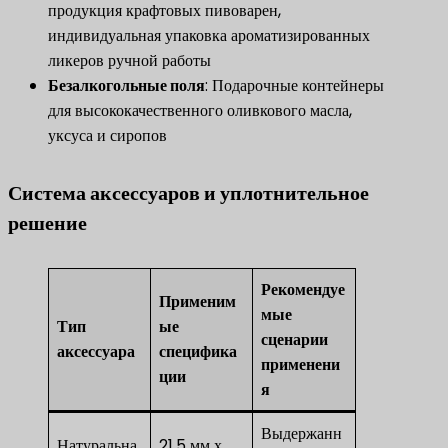
продукция крафтовых пивоварен,
индивидуальная упаковка ароматизированных
ликеров ручной работы
​Безалкогольные поля​
​: Подарочные контейнеры
для высококачественного оливкового масла,
уксуса и сиропов
Система аксессуаров и уплотнительное
решение
Рекомендуе
Применим
мые
Тип
ые
сценарии
аксессуара
специфика
применени
ции
я
Выдержанн
Натуральна
21,5 мм х