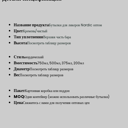
Название продукта
Бутылки для ликеров Nordic оптом
Цвет
Кремень/чистый
Тип уплотнения
Верхняя часть бара
Высота
Посмотреть таблицу размеров
Стиль
нордический
Вместимость
750мл, 500мл, 375мл, 200мл
Диаметр
Посмотреть таблицу размеров
Вес
Посмотреть таблицу размеров
Пакет
Картонная коробка или поддон
MOQ
Один контейнер (можно использовать различные бутылки)
Цена
Свяжитесь с нами для получения оптовых цен