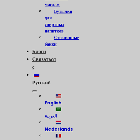
маслом
Бутылки
для
спиртных
напитков
Стеклянные
банки
Блоги
Связаться
с
Русский
English
العربية
Nederlands