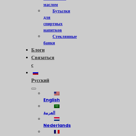
маслом
Бутылки
для
спиртных
напитков
Стеклянные
банки
Блоги
Связаться
с
Русский
English
العربية
Nederlands