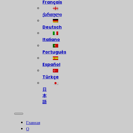
Français
ქართული
Deutsch
Italiano
Português
Español
Türkçe
日
本
語
Главная
О