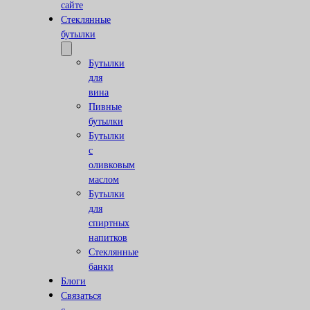
сайте
Стеклянные
бутылки
Бутылки
для
вина
Пивные
бутылки
Бутылки
с
оливковым
маслом
Бутылки
для
спиртных
напитков
Стеклянные
банки
Блоги
Связаться