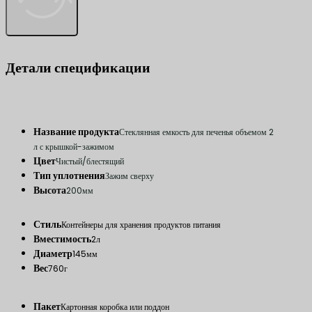
Детали спецификации
Название продукта
Стеклянная емкость для печенья объемом 2
л с крышкой-зажимом
Цвет
Чистый/блестящий
Тип уплотнения
Зажим сверху
Высота
200мм
Стиль
Контейнеры для хранения продуктов питания
Вместимость
2л
Диаметр
145мм
Вес
760г
Пакет
Картонная коробка или поддон