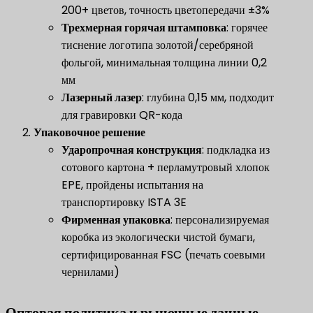
200+ цветов, точность цветопередачи ±3%
​Трехмерная горячая штамповка​
​: горячее
тиснение логотипа золотой/серебряной
фольгой, минимальная толщина линии 0,2
мм
​Лазерный лазер​
​: глубина 0,15 мм, подходит
для гравировки QR-кода
​Упаковочное решение​
Ударопрочная конструкция
​: подкладка из
сотового картона + перламутровый хлопок
EPE, пройдены испытания на
транспортировку ISTA 3E
​Фирменная упаковка​
​: персонализируемая
коробка из экологически чистой бумаги,
сертифицированная FSC (печать соевыми
чернилами)
Оптовая политика и рыночные данные