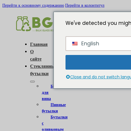
Перейти к основному содержанию
Перейти в колонтитул
We've detected you might
English
Главная
О
сайте
Стеклянные
бутылки
Close and do not switch lan
Бутылки
для
вина
Пивные
бутылки
Бутылки
с
оливковым