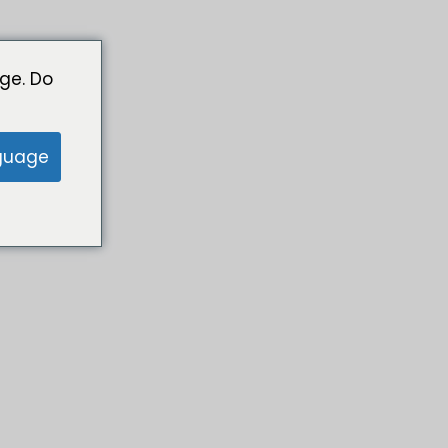
ge. Do
guage