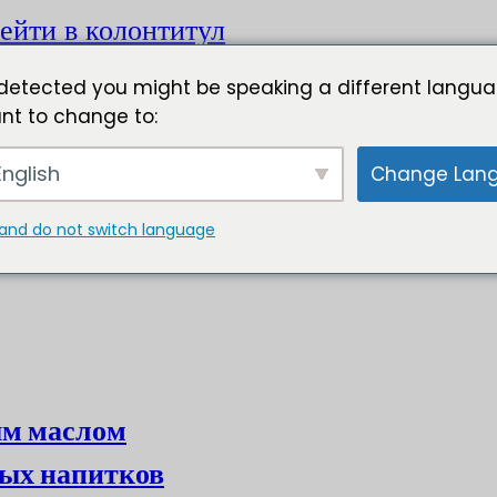
ейти в колонтитул
detected you might be speaking a different langua
nt to change to:
nglish
Change Lan
and do not switch language
ым маслом
ых напитков