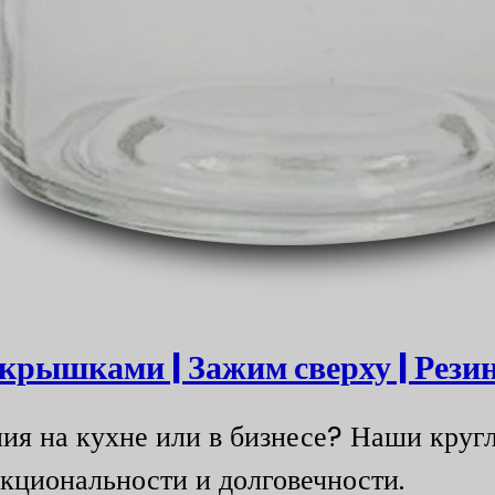
 крышками | Зажим сверху | Рез
ния на кухне или в бизнесе? Наши кру
нкциональности и долговечности.