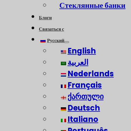
Стеклянные банки
Блоги
Связаться с
Русский
English
العربية
Nederlands
Français
ქართული
Deutsch
Italiano
Português