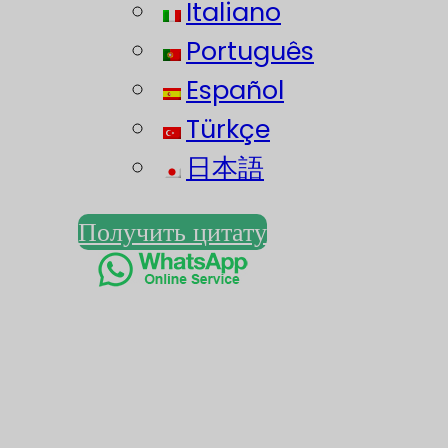
Italiano
Português
Español
Türkçe
日本語
Получить цитату