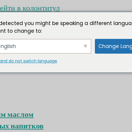
ейти в колонтитул
detected you might be speaking a different langua
nt to change to:
nglish
Change Lan
and do not switch language
ым маслом
ых напитков