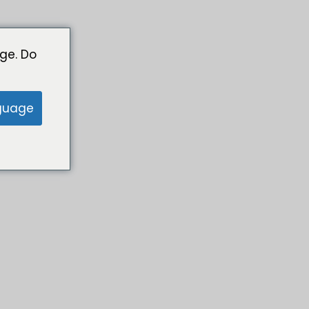
ge. Do
guage