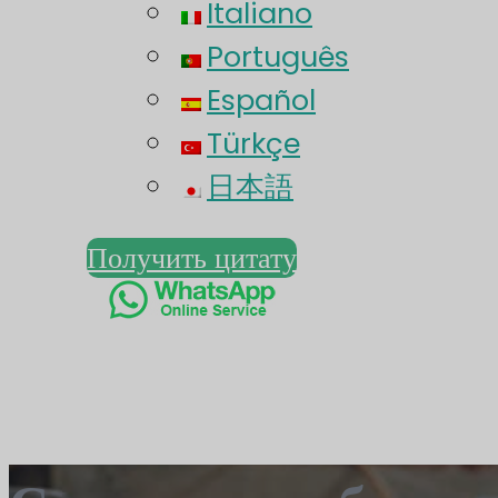
Italiano
Português
Español
Türkçe
日本語
Получить цитату