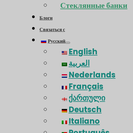
Стеклянные банки
Блоги
Связаться с
Русский
English
العربية
Nederlands
Français
ქართული
Deutsch
Italiano
Português