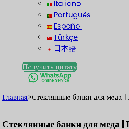
Italiano
Português
Español
Türkçe
日本語
Получить цитату
Главная
>
Стеклянные банки для меда | 
Стеклянные банки для меда | 