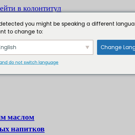
ейти в колонтитул
detected you might be speaking a different langua
nt to change to:
nglish
Change Lan
and do not switch language
ым маслом
ых напитков