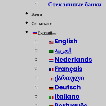
Стеклянные банки
Блоги
Связаться с
Русский
English
العربية
Nederlands
Français
ქართული
Deutsch
Italiano
Português