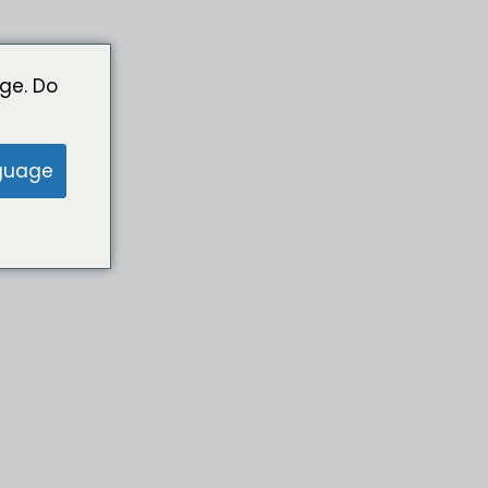
ge. Do
guage