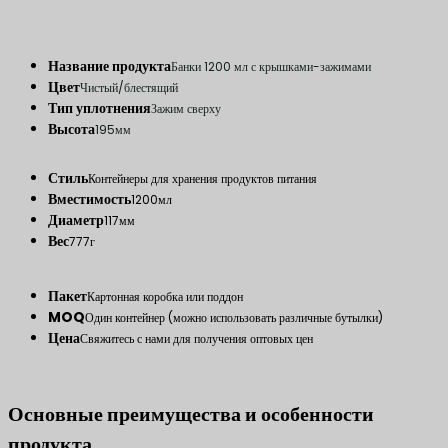
Название продукта
Банки 1200 мл с крышками-зажимами
Цвет
Чистый/блестящий
Тип уплотнения
Зажим сверху
Высота
195мм
Стиль
Контейнеры для хранения продуктов питания
Вместимость
1200мл
Диаметр
117мм
Вес
777г
Пакет
Картонная коробка или поддон
MOQ
Один контейнер (можно использовать различные бутылки)
Цена
Свяжитесь с нами для получения оптовых цен
Основные преимущества и особенности
продукта