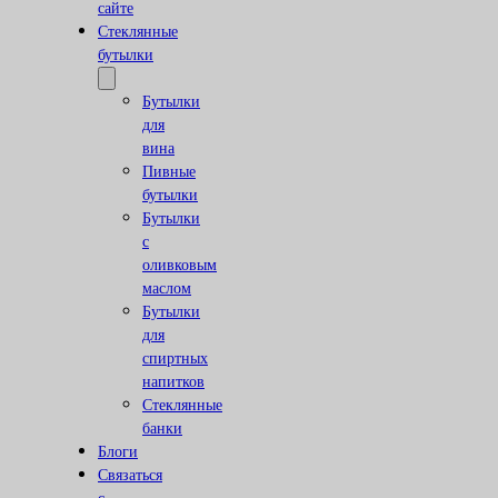
сайте
Стеклянные
бутылки
Бутылки
для
вина
Пивные
бутылки
Бутылки
с
оливковым
маслом
Бутылки
для
спиртных
напитков
Стеклянные
банки
Блоги
Связаться