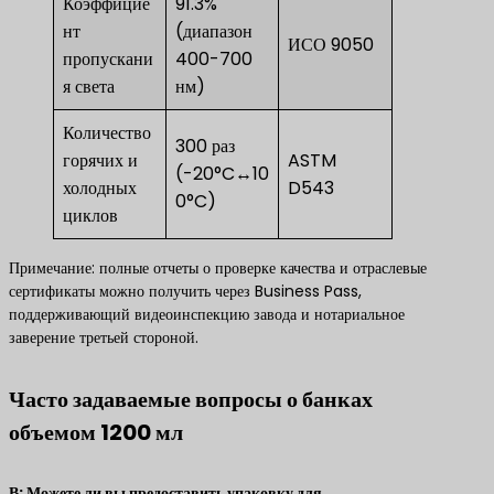
Коэффицие
91.3%
нт
(диапазон
ИСО 9050
пропускани
400-700
я света
нм)
Количество
300 раз
горячих и
ASTM
(-20°C↔10
холодных
D543
0°C)
циклов
Примечание: полные отчеты о проверке качества и отраслевые
сертификаты можно получить через Business Pass,
поддерживающий видеоинспекцию завода и нотариальное
заверение третьей стороной.
Часто задаваемые вопросы о банках
объемом 1200 мл
​В: Можете ли вы предоставить упаковку для