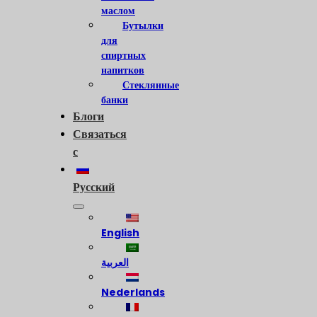
маслом
Бутылки
для
спиртных
напитков
Стеклянные
банки
Блоги
Связаться
с
Русский
English
العربية
Nederlands