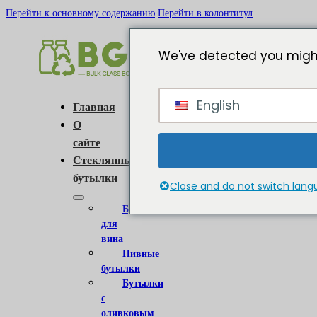
Перейти к основному содержанию
Перейти в колонтитул
We've detected you might
English
Главная
О
сайте
Стеклянные
бутылки
Close and do not switch lan
Бутылки
для
вина
Пивные
бутылки
Бутылки
с
оливковым