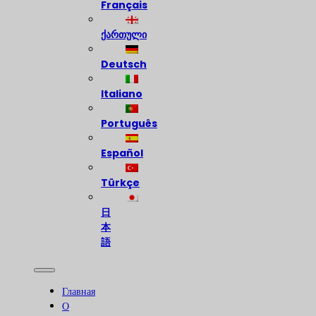
Français
ქართული
Deutsch
Italiano
Português
Español
Türkçe
日
本
語
Главная
О