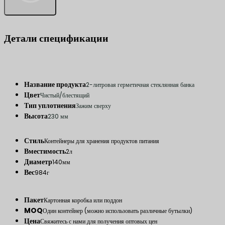
Детали спецификации
Название продукта
2-литровая герметичная стеклянная банка
Цвет
Чистый/блестящий
Тип уплотнения
Зажим сверху
Высота
230 мм
Стиль
Контейнеры для хранения продуктов питания
Вместимость
2л
Диаметр
140мм
Вес
984г
Пакет
Картонная коробка или поддон
MOQ
Один контейнер (можно использовать различные бутылки)
Цена
Свяжитесь с нами для получения оптовых цен