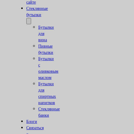
сайте
Стеклянные
бутылки
Бутылки
для
вина
Пивные
бутылки
Бутылки
с
оливковым
маслом
Бутылки
для
спиртных
напитков
Стеклянные
банки
Блоги
Связаться