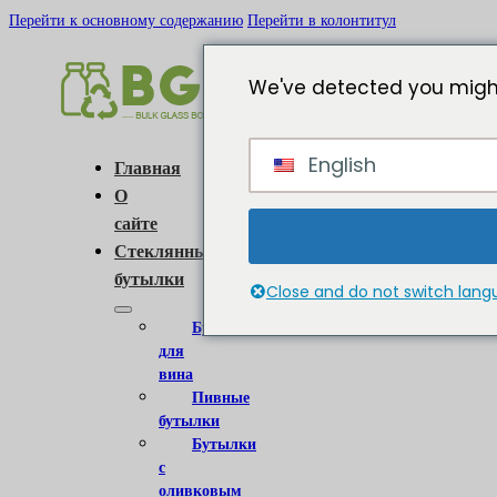
Перейти к основному содержанию
Перейти в колонтитул
We've detected you might
English
Главная
О
сайте
Стеклянные
бутылки
Close and do not switch lan
Бутылки
для
вина
Пивные
бутылки
Бутылки
с
оливковым