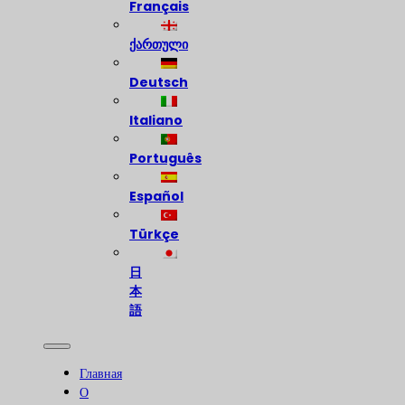
Français
ქართული
Deutsch
Italiano
Português
Español
Türkçe
日
本
語
Главная
О