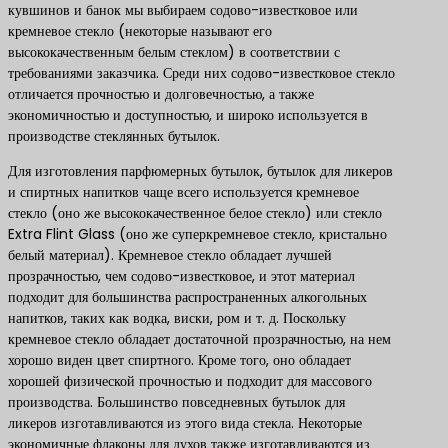
кувшинов и банок мы выбираем содово-известковое или
кремневое стекло (некоторые называют его
высококачественным белым стеклом) в соответствии с
требованиями заказчика. Среди них содово-известковое стекло
отличается прочностью и долговечностью, а также
экономичностью и доступностью, и широко используется в
производстве стеклянных бутылок.
Для изготовления парфюмерных бутылок, бутылок для ликеров
и спиртных напитков чаще всего используется кремневое
стекло (оно же высококачественное белое стекло) или стекло
Extra Flint Glass (оно же суперкремневое стекло, кристально
белый материал). Кремневое стекло обладает лучшей
прозрачностью, чем содово-известковое, и этот материал
подходит для большинства распространенных алкогольных
напитков, таких как водка, виски, ром и т. д. Поскольку
кремневое стекло обладает достаточной прозрачностью, на нем
хорошо виден цвет спиртного. Кроме того, оно обладает
хорошей физической прочностью и подходит для массового
производства. Большинство повседневных бутылок для
ликеров изготавливаются из этого вида стекла. Некоторые
экономичные флаконы для духов также изготавливаются из