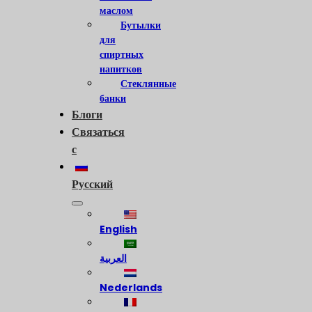
маслом
Бутылки
для
спиртных
напитков
Стеклянные
банки
Блоги
Связаться
с
Русский
English
العربية
Nederlands