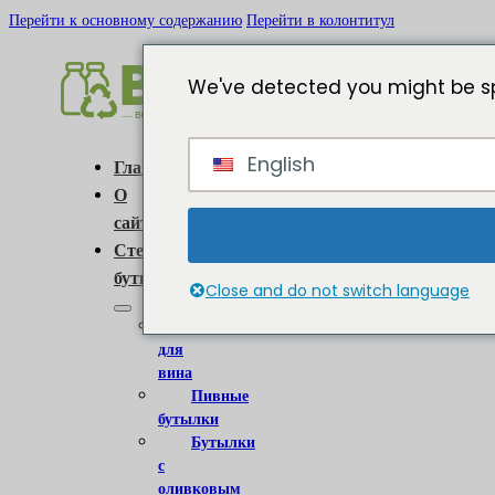
Перейти к основному содержанию
Перейти в колонтитул
We've detected you might be sp
English
Главная
О
сайте
Стеклянные
бутылки
Close and do not switch language
Бутылки
для
вина
Пивные
бутылки
Бутылки
с
оливковым