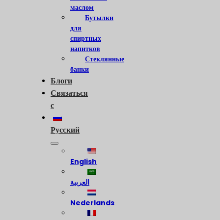
маслом
Бутылки
для
спиртных
напитков
Стеклянные
банки
Блоги
Связаться
с
Русский
English
العربية
Nederlands