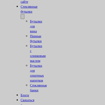
сайте
Стеклянные
бутылки
Бутылки
для
вина
Пивные
бутылки
Бутылки
с
оливковым
маслом
Бутылки
для
спиртных
напитков
Стеклянные
банки
Блоги
Связаться