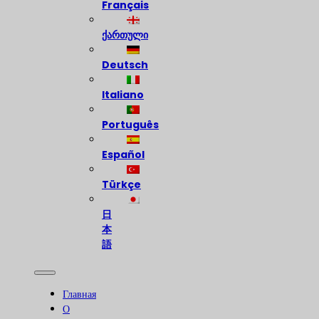
Français
ქართული
Deutsch
Italiano
Português
Español
Türkçe
日
本
語
Главная
О