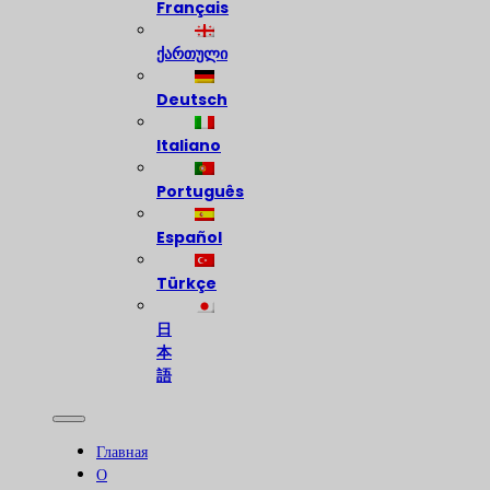
Français
ქართული
Deutsch
Italiano
Português
Español
Türkçe
日
本
語
Главная
О