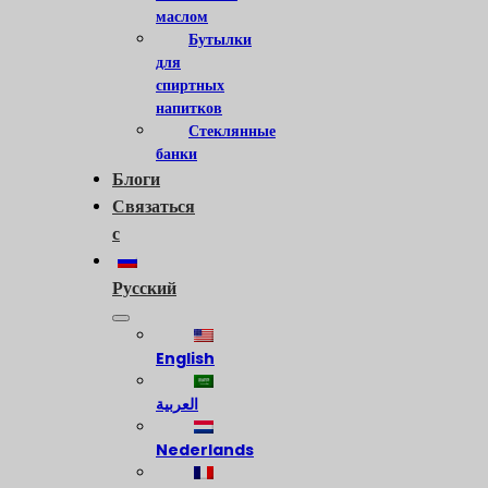
маслом
Бутылки
для
спиртных
напитков
Стеклянные
банки
Блоги
Связаться
с
Русский
English
العربية
Nederlands