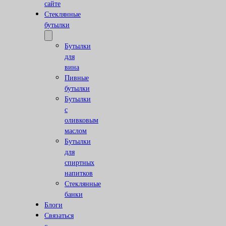
сайте
Стеклянные
бутылки
Бутылки
для
вина
Пивные
бутылки
Бутылки
с
оливковым
маслом
Бутылки
для
спиртных
напитков
Стеклянные
банки
Блоги
Связаться