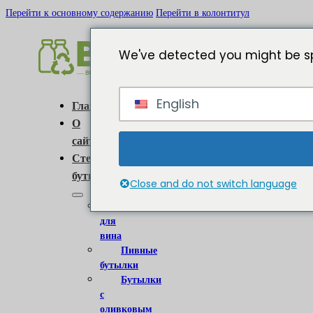
Перейти к основному содержанию
Перейти в колонтитул
We've detected you might be sp
English
Главная
О
сайте
Стеклянные
бутылки
Close and do not switch language
Бутылки
для
вина
Пивные
бутылки
Бутылки
с
оливковым