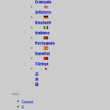
Français
ქართული
Deutsch
Italiano
Português
Español
Türkçe
日
本
語
Главная
О