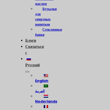
маслом
Бутылки
для
спиртных
напитков
Стеклянные
банки
Блоги
Связаться
с
Русский
English
العربية
Nederlands