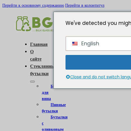
Перейти к основному содержанию
Перейти в колонтитул
We've detected you might
English
Главная
О
сайте
Стеклянные
бутылки
Close and do not switch lan
Бутылки
для
вина
Пивные
бутылки
Бутылки
с
оливковым