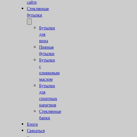
сайте
Стеклянные
бутылки
Бутылки
для
вина
Пивные
бутылки
Бутылки
с
оливковым
маслом
Бутылки
для
спиртных
напитков
Стеклянные
банки
Блоги
Связаться