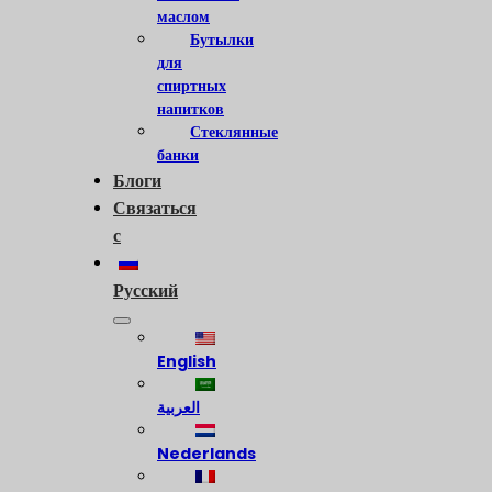
маслом
Бутылки
для
спиртных
напитков
Стеклянные
банки
Блоги
Связаться
с
Русский
English
العربية
Nederlands