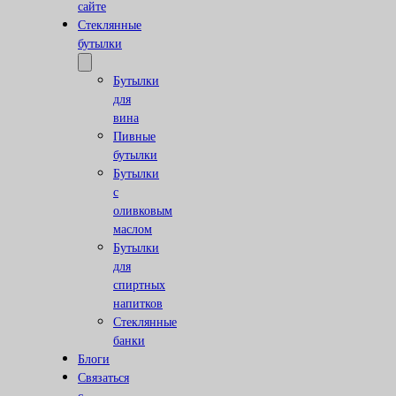
сайте
Стеклянные
бутылки
Бутылки
для
вина
Пивные
бутылки
Бутылки
с
оливковым
маслом
Бутылки
для
спиртных
напитков
Стеклянные
банки
Блоги
Связаться