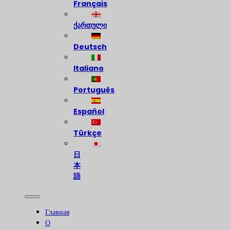
Français
ქართული
Deutsch
Italiano
Português
Español
Türkçe
日
本
語
Главная
О