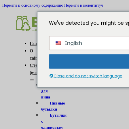
Перейти к основному содержанию
Перейти в колонтитул
We've detected you might be sp
English
Главная
О
сайте
Стеклянные
бутылки
Close and do not switch language
Бутылки
для
вина
Пивные
бутылки
Бутылки
с
оливковым