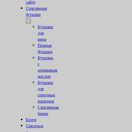
сайте
Стеклянные
бутылки
Бутылки
для
вина
Пивные
бутылки
Бутылки
с
оливковым
маслом
Бутылки
для
спиртных
напитков
Стеклянные
банки
Блоги
Связаться