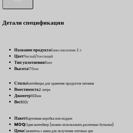
Детали спецификации
Название продукта
Банка наклонная 2 л
Цвет
Чистый/блестящий
Тип уплотнения
Винт
Высота
170мм
Стиль
Контейнеры для хранения продуктов питания
Вместимость
2 литра
Диаметр
103мм
Вес
832г
Пакет
Картонная коробка или поддон
MOQ
Один контейнер (можно использовать различные бутылки)
Цена
Свяжитесь с нами для получения оптовых цен