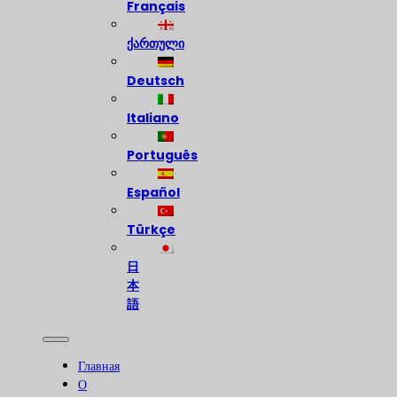
Français
ქართული
Deutsch
Italiano
Português
Español
Türkçe
日
本
語
Главная
О