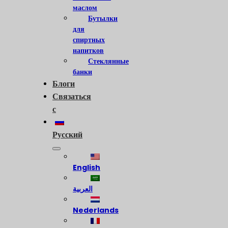
маслом
Бутылки
для
спиртных
напитков
Стеклянные
банки
Блоги
Связаться
с
Русский
English
العربية
Nederlands