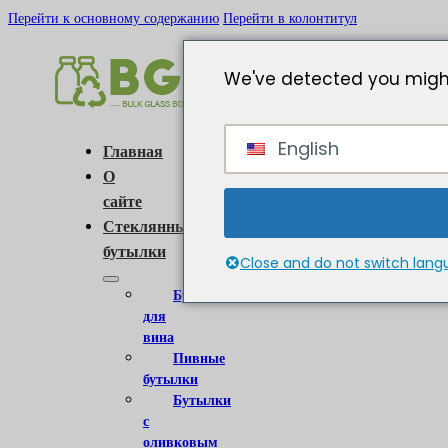
Перейти к основному содержанию
Перейти в колонтитул
We've detected you might
English
Главная
О
сайте
Стеклянные
бутылки
Close and do not switch lan
Бутылки
для
вина
Пивные
бутылки
Бутылки
с
оливковым