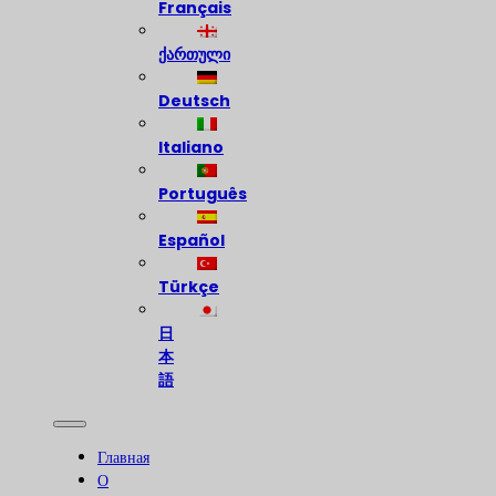
Français
ქართული
Deutsch
Italiano
Português
Español
Türkçe
日
本
語
Главная
О