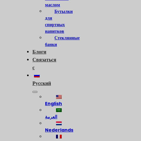
маслом
Бутылки
для
спиртных
напитков
Стеклянные
банки
Блоги
Связаться
с
Русский
English
العربية
Nederlands