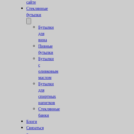
сайте
Стеклянные
бутылки
Бутылки
для
вина
Пивные
бутылки
Бутылки
с
оливковым
маслом
Бутылки
для
спиртных
напитков
Стеклянные
банки
Блоги
Связаться