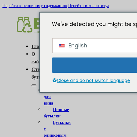
Перейти к основному содержанию
Перейти в колонтитул
We've detected you might be sp
English
Главная
О
сайте
Стеклянные
бутылки
Close and do not switch language
Бутылки
для
вина
Пивные
бутылки
Бутылки
с
оливковым