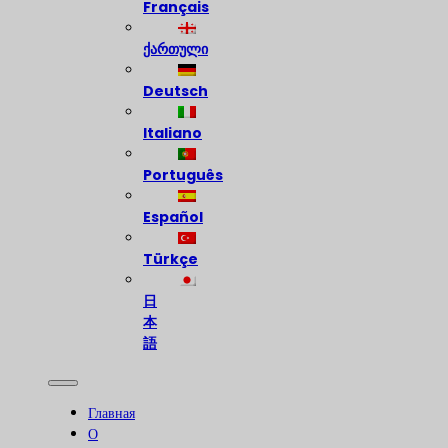
Français
ქართული
Deutsch
Italiano
Português
Español
Türkçe
日
本
語
Главная
О