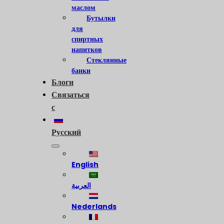
маслом
Бутылки
для
спиртных
напитков
Стеклянные
банки
Блоги
Связаться
с
Русский
English
العربية
Nederlands