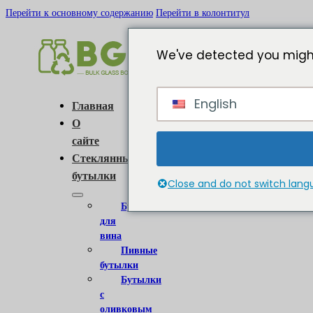
Перейти к основному содержанию
Перейти в колонтитул
We've detected you might
English
Главная
О
сайте
Стеклянные
бутылки
Close and do not switch lan
Бутылки
для
вина
Пивные
бутылки
Бутылки
с
оливковым