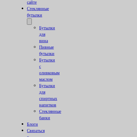
сайте
Стеклянные
бутылки
Бутылки
для
вина
Пивные
бутылки
Бутылки
с
оливковым
маслом
Бутылки
для
спиртных
напитков
Стеклянные
банки
Блоги
Связаться