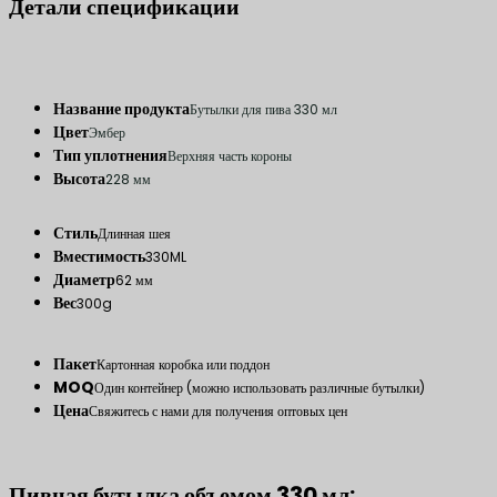
Детали спецификации
Название продукта
Бутылки для пива 330 мл
Цвет
Эмбер
Тип уплотнения
Верхняя часть короны
Высота
228 мм
Стиль
Длинная шея
Вместимость
330ML
Диаметр
62 мм
Вес
300g
Пакет
Картонная коробка или поддон
MOQ
Один контейнер (можно использовать различные бутылки)
Цена
Свяжитесь с нами для получения оптовых цен
Пивная бутылка объемом 330 мл: