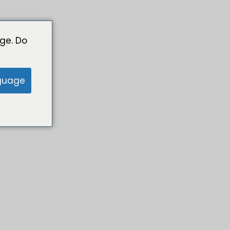
ge. Do
guage