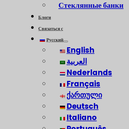
Стеклянные банки
Блоги
Связаться с
Русский
English
العربية
Nederlands
Français
ქართული
Deutsch
Italiano
Português