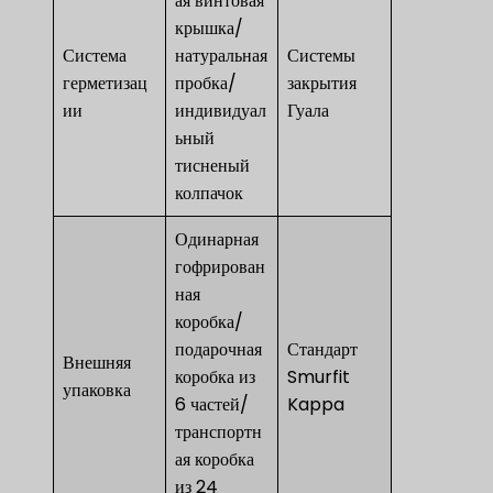
ая винтовая
крышка/
Система
натуральная
Системы
герметизац
пробка/
закрытия
ии
индивидуал
Гуала
ьный
тисненый
колпачок
Одинарная
гофрирован
ная
коробка/
подарочная
Стандарт
Внешняя
коробка из
Smurfit
упаковка
6 частей/
Kappa
транспортн
ая коробка
из 24