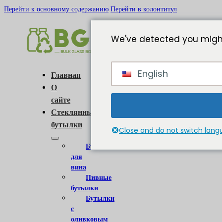
Перейти к основному содержанию
Перейти в колонтитул
We've detected you might
English
Главная
О
сайте
Стеклянные
бутылки
Close and do not switch lan
Бутылки
для
вина
Пивные
бутылки
Бутылки
с
оливковым