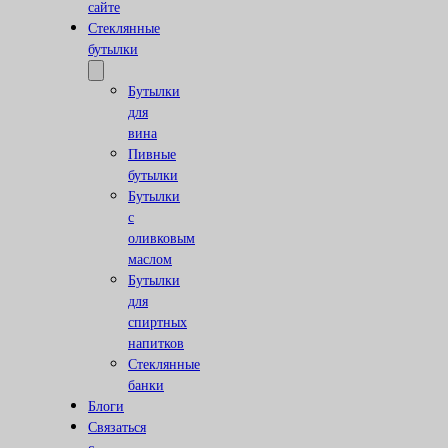
сайте
Стеклянные
бутылки
Бутылки
для
вина
Пивные
бутылки
Бутылки
с
оливковым
маслом
Бутылки
для
спиртных
напитков
Стеклянные
банки
Блоги
Связаться