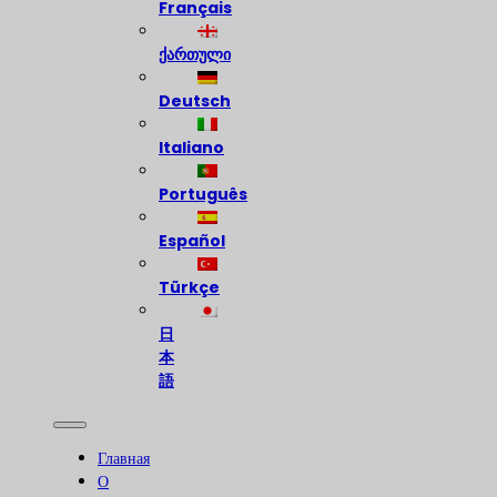
Français
ქართული
Deutsch
Italiano
Português
Español
Türkçe
日
本
語
Главная
О