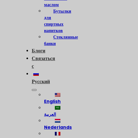
маслом
Бутылки
для
спиртных
напитков
Стеклянные
банки
Блоги
Связаться
с
Русский
English
العربية
Nederlands