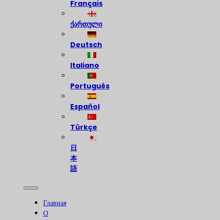
Français
ქართული
Deutsch
Italiano
Português
Español
Türkçe
日
本
語
Главная
О