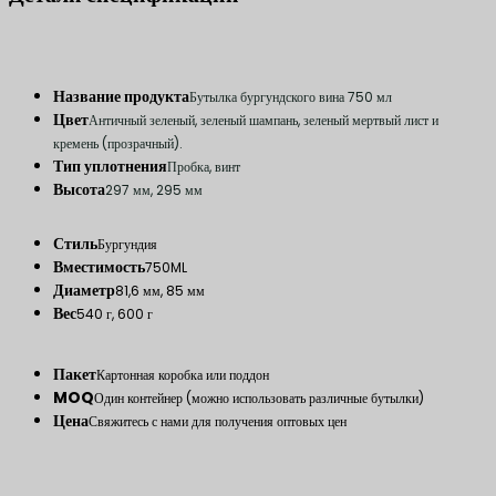
Название продукта
Бутылка бургундского вина 750 мл
Цвет
Античный зеленый, зеленый шампань, зеленый мертвый лист и
кремень (прозрачный).
Тип уплотнения
Пробка, винт
Высота
297 мм, 295 мм
Стиль
Бургундия
Вместимость
750ML
Диаметр
81,6 мм, 85 мм
Вес
540 г, 600 г
Пакет
Картонная коробка или поддон
MOQ
Один контейнер (можно использовать различные бутылки)
Цена
Свяжитесь с нами для получения оптовых цен