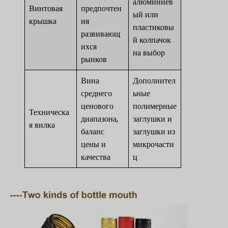
алюминиев
Винтовая
предпочтен
ый или
крышка
ия
пластиковы
развивающ
й колпачок
ихся
на выбор
рынков
Вина
Дополнител
среднего
ьные
ценового
полимерные
Техническа
диапазона,
заглушки и
я вилка
баланс
заглушки из
цены и
микрочасти
качества
ц