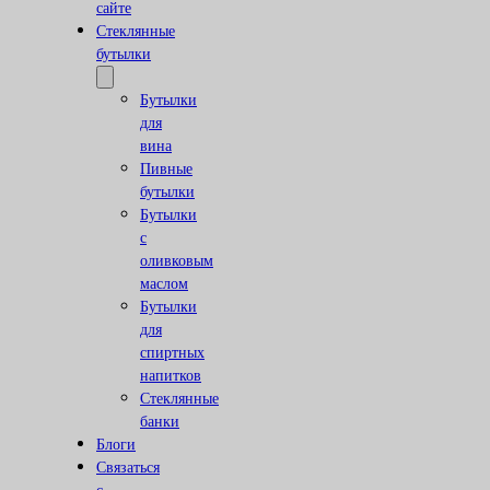
сайте
Стеклянные
бутылки
Бутылки
для
вина
Пивные
бутылки
Бутылки
с
оливковым
маслом
Бутылки
для
спиртных
напитков
Стеклянные
банки
Блоги
Связаться