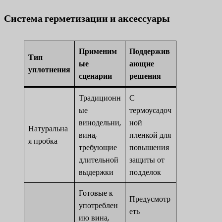
Система герметизации и аксессуары
Применим
Поддержив
Тип
ые
ающие
уплотнения
сценарии
решения
Традиционн
С
ые
термоусадоч
винодельни,
ной
Натуральна
вина,
пленкой для
я пробка
требующие
повышения
длительной
защиты от
выдержки
подделок
Готовые к
Предусмотр
употреблен
еть
ию вина,