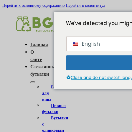
Перейти к основному содержанию
Перейти в колонтитул
We've detected you might
English
Главная
О
сайте
Стеклянные
бутылки
Close and do not switch lan
Бутылки
для
вина
Пивные
бутылки
Бутылки
с
оливковым