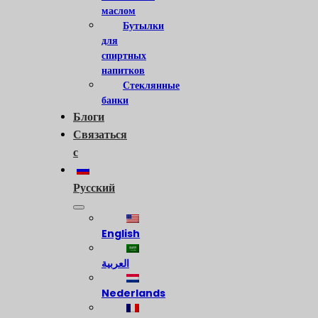
маслом
Бутылки
для
спиртных
напитков
Стеклянные
банки
Блоги
Связаться
с
Русский
English
العربية
Nederlands