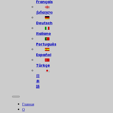
Français
ქართული
Deutsch
Italiano
Português
Español
Türkçe
日
本
語
Главная
О