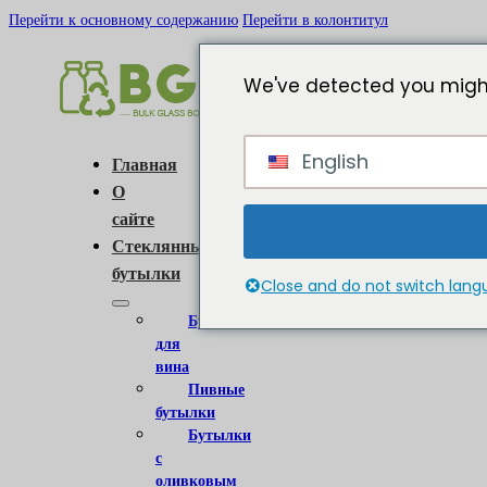
Перейти к основному содержанию
Перейти в колонтитул
We've detected you might
English
Главная
О
сайте
Стеклянные
бутылки
Close and do not switch lan
Бутылки
для
вина
Пивные
бутылки
Бутылки
с
оливковым