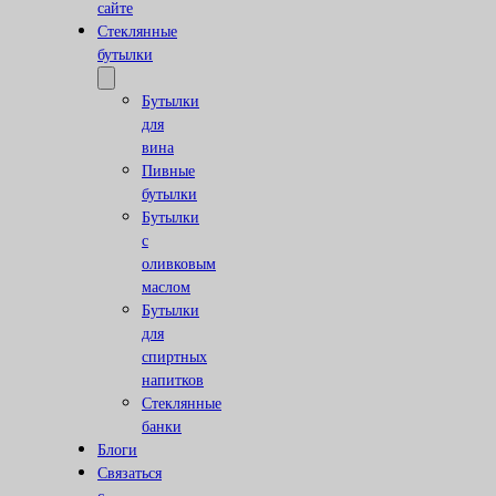
сайте
Стеклянные
бутылки
Бутылки
для
вина
Пивные
бутылки
Бутылки
с
оливковым
маслом
Бутылки
для
спиртных
напитков
Стеклянные
банки
Блоги
Связаться