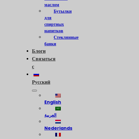
маслом
Бутылки
для
спиртных
напитков
Стеклянные
банки
Блоги
Связаться
с
Русский
English
العربية
Nederlands