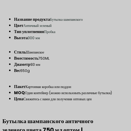
Название продукта
Бутылка шампанского
Цвет
Античный зеленый
Тип уплотнения
Пробка
Высота
300 мм
Стиль
Шампанское
Вместимость
750ML
Диаметр
93 мм
Вес
650g
Пакет
Картонная коробка или поддон
MOQ
Один контейнер (можно использовать различные бутылки)
Цена
Свяжитесь с нами для получения оптовых цен
Бутылка шампанского античного
зеленого цвета 750 мл оптом |