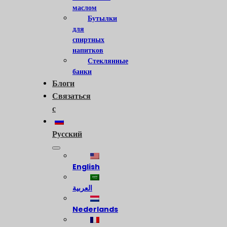
маслом
Бутылки
для
спиртных
напитков
Стеклянные
банки
Блоги
Связаться
с
Русский
English
العربية
Nederlands