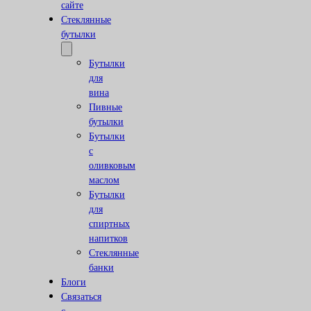
сайте
Стеклянные
бутылки
Бутылки
для
вина
Пивные
бутылки
Бутылки
с
оливковым
маслом
Бутылки
для
спиртных
напитков
Стеклянные
банки
Блоги
Связаться