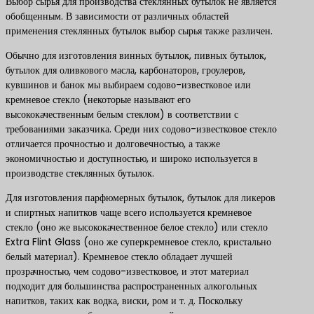
Выбор сырья для производства стеклянных бутылок не является
обобщенным. В зависимости от различных областей
применения стеклянных бутылок выбор сырья также различен.
Обычно для изготовления винных бутылок, пивных бутылок,
бутылок для оливкового масла, карбонаторов, гроулеров,
кувшинов и банок мы выбираем содово-известковое или
кремневое стекло (некоторые называют его
высококачественным белым стеклом) в соответствии с
требованиями заказчика. Среди них содово-известковое стекло
отличается прочностью и долговечностью, а также
экономичностью и доступностью, и широко используется в
производстве стеклянных бутылок.
Для изготовления парфюмерных бутылок, бутылок для ликеров
и спиртных напитков чаще всего используется кремневое
стекло (оно же высококачественное белое стекло) или стекло
Extra Flint Glass (оно же суперкремневое стекло, кристально
белый материал). Кремневое стекло обладает лучшей
прозрачностью, чем содово-известковое, и этот материал
подходит для большинства распространенных алкогольных
напитков, таких как водка, виски, ром и т. д. Поскольку