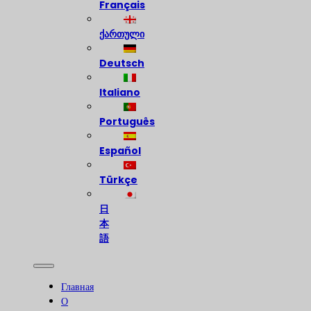
Français
ქართული
Deutsch
Italiano
Português
Español
Türkçe
日
本
語
Главная
О