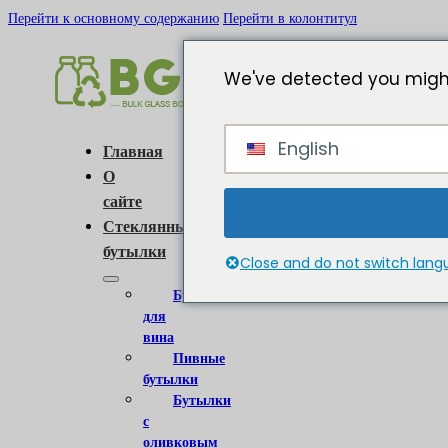
Перейти к основному содержанию
Перейти в колонтитул
We've detected you might
English
Главная
О
сайте
Стеклянные
бутылки
Close and do not switch lan
Бутылки
для
вина
Пивные
бутылки
Бутылки
с
оливковым