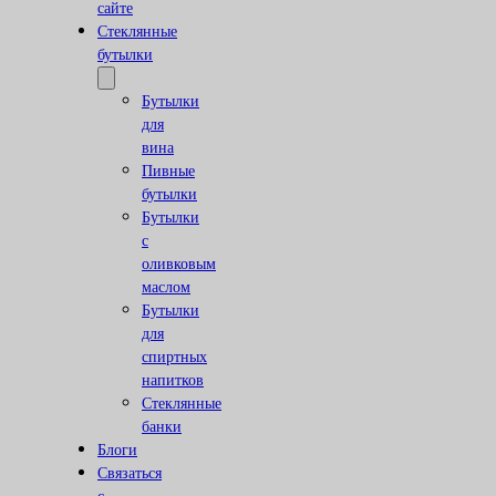
сайте
Стеклянные
бутылки
Бутылки
для
вина
Пивные
бутылки
Бутылки
с
оливковым
маслом
Бутылки
для
спиртных
напитков
Стеклянные
банки
Блоги
Связаться