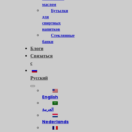
маслом
Бутылки
для
спиртных
напитков
Стеклянные
банки
Блоги
Связаться
с
Русский
English
العربية
Nederlands