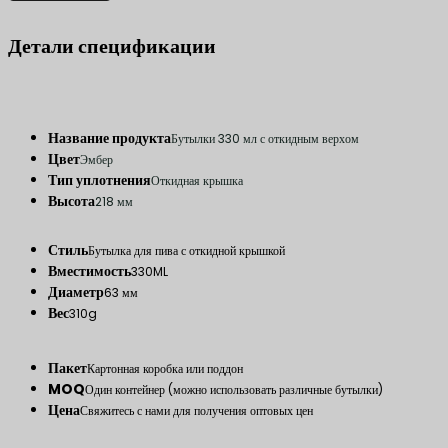
Детали спецификации
Название продукта
Бутылки 330 мл с откидным верхом
Цвет
Эмбер
Тип уплотнения
Откидная крышка
Высота
218 мм
Стиль
Бутылка для пива с откидной крышкой
Вместимость
330ML
Диаметр
63 мм
Вес
310g
Пакет
Картонная коробка или поддон
MOQ
Один контейнер (можно использовать различные бутылки)
Цена
Свяжитесь с нами для получения оптовых цен