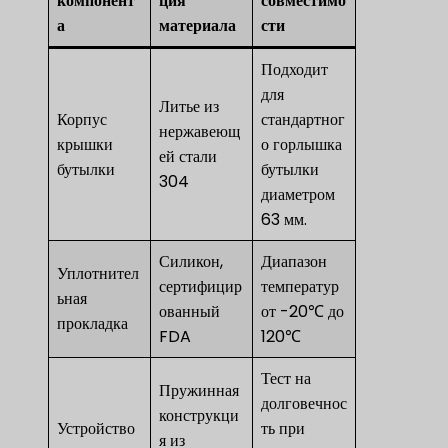
компонент
ция
совместимо
а
материала
сти
Подходит
для
Литье из
Корпус
стандартног
нержавеющ
крышки
о горлышка
ей стали
бутылки
бутылки
304
диаметром
63 мм.
Силикон,
Диапазон
Уплотнител
сертифицир
температур
ьная
ованный
от -20℃ до
прокладка
FDA
120℃
Тест на
Пружинная
долговечнос
конструкци
Устройство
ть при
я из