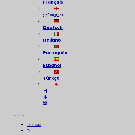
Français
ქართული
Deutsch
Italiano
Português
Español
Türkçe
日
本
語
Главная
О