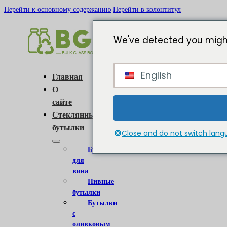
Перейти к основному содержанию
Перейти в колонтитул
We've detected you might
English
Главная
О
сайте
Стеклянные
бутылки
Close and do not switch lan
Бутылки
для
вина
Пивные
бутылки
Бутылки
с
оливковым