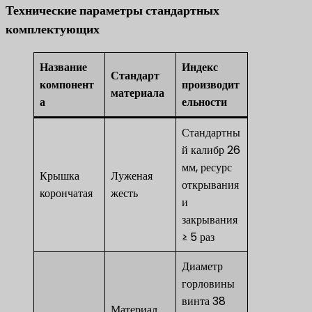
Технические параметры стандартных
комплектующих
Название
Индекс
Стандарт
компонент
производит
материала
а
ельности
Стандартны
й калибр 26
мм, ресурс
Крышка
Луженая
открывания
корончатая
жесть
и
закрывания
≥ 5 раз
Диаметр
горловины
винта 38
Материал