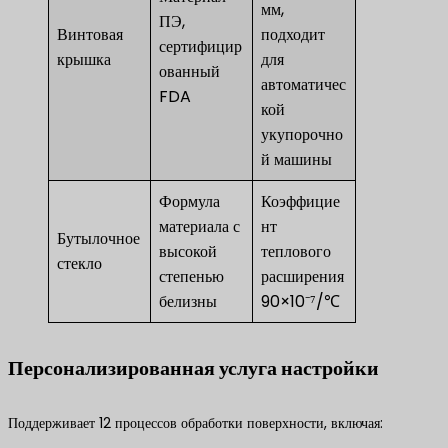
мм,
ПЭ,
Винтовая
подходит
сертифицир
крышка
для
ованный
автоматичес
FDA
кой
укупорочно
й машины
Формула
Коэффицие
материала с
нт
Бутылочное
высокой
теплового
стекло
степенью
расширения
белизны
90×10⁻⁷/℃
Персонализированная услуга настройки
Поддерживает 12 процессов обработки поверхности, включая: