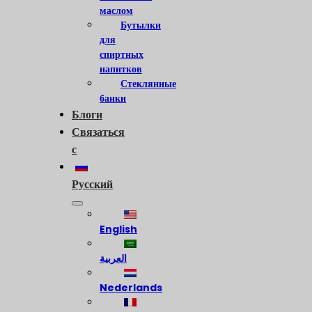
маслом
Бутылки
для
спиртных
напитков
Стеклянные
банки
Блоги
Связаться
с
Русский
English
العربية
Nederlands