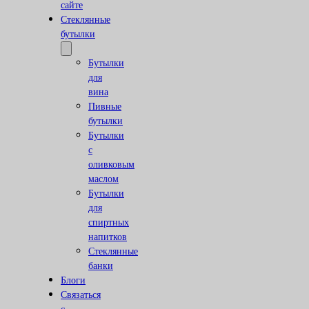
сайте
Стеклянные
бутылки
Бутылки
для
вина
Пивные
бутылки
Бутылки
с
оливковым
маслом
Бутылки
для
спиртных
напитков
Стеклянные
банки
Блоги
Связаться