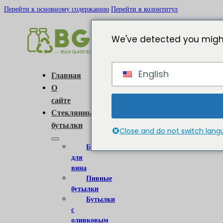
Перейти к основному содержанию
Перейти в колонтитул
We've detected you might
English
Главная
О
сайте
Стеклянные
бутылки
Close and do not switch lan
Бутылки
для
вина
Пивные
бутылки
Бутылки
с
оливковым