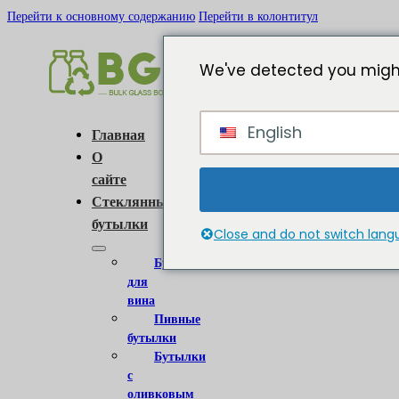
Перейти к основному содержанию
Перейти в колонтитул
We've detected you might
English
Главная
О
сайте
Стеклянные
бутылки
Close and do not switch lan
Бутылки
для
вина
Пивные
бутылки
Бутылки
с
оливковым