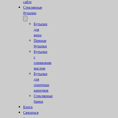
сайте
Стеклянные
бутылки
Бутылки
для
вина
Пивные
бутылки
Бутылки
с
оливковым
маслом
Бутылки
для
спиртных
напитков
Стеклянные
банки
Блоги
Связаться