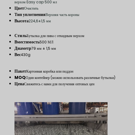
верхом Easy cap 500 мл
Цвет
Очистить
Тип уплотнения
Верхняя часть короны
Высота
224,6±1,5 мм
Стиль
Бутылка для пива с откидным верхом
Вместимость
500 МЛ
Диаметр
79 мм ± 1,5 мм
Вес
430g
Пакет
Картонная коробка или поддон
MOQ
Один контейнер (можно использовать различные бутылки)
Цена
Свяжитесь с нами для получения оптовых цен