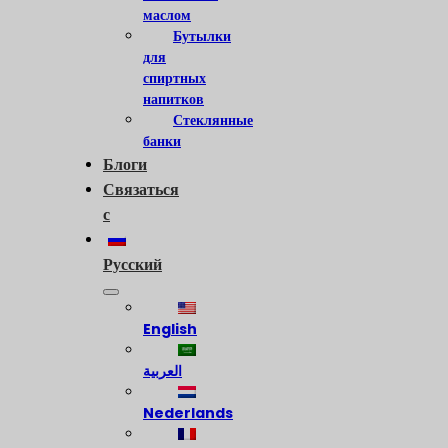
маслом
Бутылки
для
спиртных
напитков
Стеклянные
банки
Блоги
Связаться
с
Русский
English
العربية
Nederlands