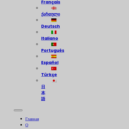
Français
ქართული
Deutsch
Italiano
Português
Español
Türkçe
日
本
語
Главная
О