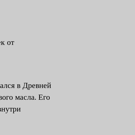
к от
ался в Древней
ого масла. Его
внутри