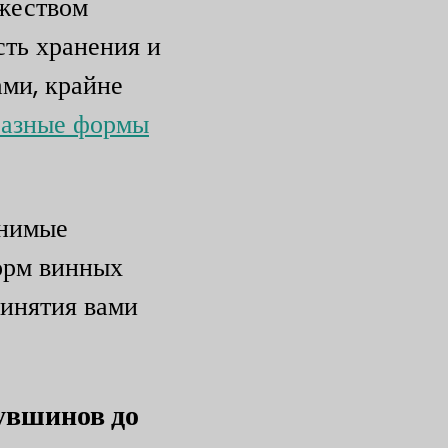
ожеством
сть хранения и
ами, крайне
разные формы
енимые
орм винных
ринятия вами
увшинов до