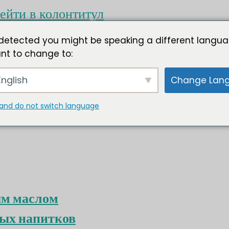
ейти в колонтитул
detected you might be speaking a different langua
nt to change to:
nglish
Change Lan
and do not switch language
ым маслом
ых напитков