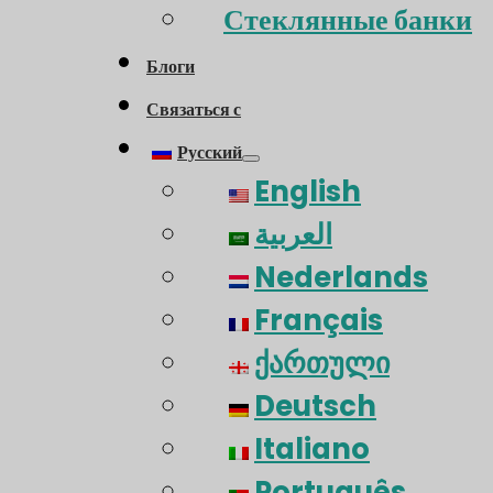
Стеклянные банки
Блоги
Связаться с
Русский
English
العربية
Nederlands
Français
ქართული
Deutsch
Italiano
Português