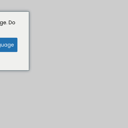
ge. Do
guage