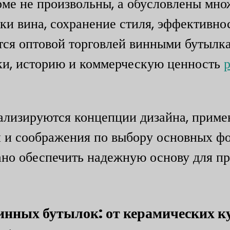
рме не произвольны, а обусловлены мн
ки вина, сохранение стиля, эффективно
ется оптовой торговлей винными бутылк
ки, историю и коммерческую ценность
нализируются концепции дизайна, прим
и и соображения по выбору основных ф
вано обеспечить надежную основу для п
инных бутылок: от керамических к