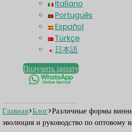
Italiano
Português
Español
Türkçe
日本語
Получить цитату
Главная
>
Блог
>
Различные формы винных
эволюция и руководство по оптовому 