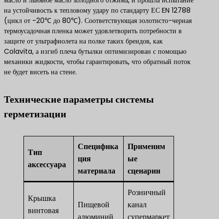
масло и льняное масло холодного отжима, и прошла испытание
на устойчивость к тепловому удару по стандарту ЕС EN 12788
(цикл от -20℃ до 80℃). Соответствующая золотисто-черная
термоусадочная пленка может удовлетворить потребности в
защите от ультрафиолета на полке таких брендов, как
Colavita, а изгиб плеча бутылки оптимизирован с помощью
механики жидкости, чтобы гарантировать, что обратный поток
не будет висеть на стене.
Технические параметры системы
герметизации
Специфика
Применим
Тип
ция
ые
аксессуара
материала
сценарии
Розничный
Крышка
Пищевой
канал
винтовая
алюминий
супермаркет