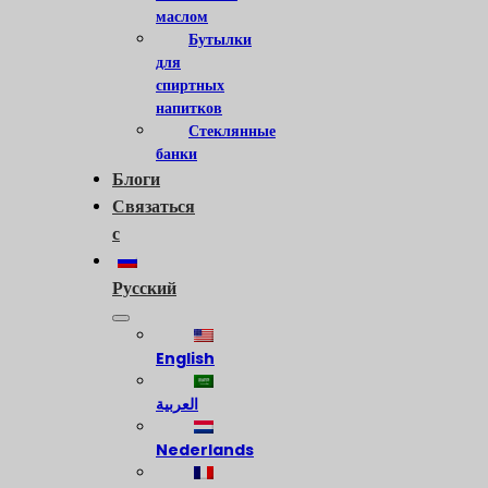
маслом
Бутылки
для
спиртных
напитков
Стеклянные
банки
Блоги
Связаться
с
Русский
English
العربية
Nederlands