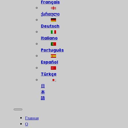
Français
ქართული
Deutsch
Italiano
Português
Español
Türkçe
日
本
語
Главная
О