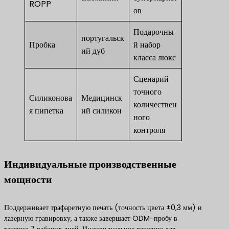
ROPP
ов
Подарочны
португальск
Пробка
й набор
ий дуб
класса люкс
Сценарий
точного
Силиконова
Медицинск
количествен
я пипетка
ий силикон
ного
контроля
Индивидуальные производственные
мощности
Поддерживает трафаретную печать (точность цвета ±0,3 мм) и
лазерную гравировку, а также завершает ODM-пробу в