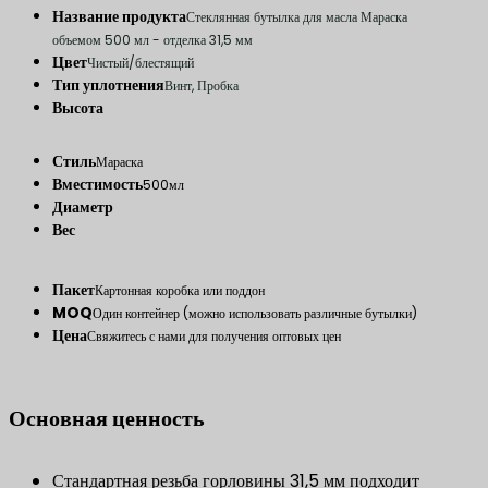
Название продукта
Стеклянная бутылка для масла Мараска
объемом 500 мл - отделка 31,5 мм
Цвет
Чистый/блестящий
Тип уплотнения
Винт, Пробка
Высота
Стиль
Мараска
Вместимость
500мл
Диаметр
Вес
Пакет
Картонная коробка или поддон
MOQ
Один контейнер (можно использовать различные бутылки)
Цена
Свяжитесь с нами для получения оптовых цен
Основная ценность
Стандартная резьба горловины 31,5 мм подходит