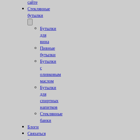
сайте
Стеклянные
бутылки
Бутылки
для
вина
Пивные
бутылки
Бутылки
с
оливковым
маслом
Бутылки
для
спиртных
напитков
Стеклянные
банки
Блоги
Связаться