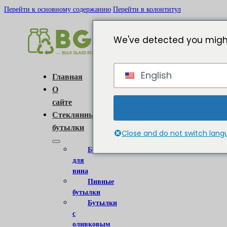
Перейти к основному содержанию
Перейти в колонтитул
We've detected you might
English
Главная
О
сайте
Стеклянные
бутылки
Close and do not switch lan
Бутылки
для
вина
Пивные
бутылки
Бутылки
с
оливковым