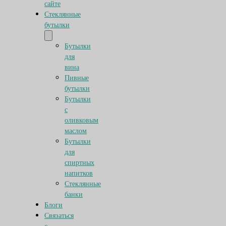
сайте
Стеклянные
бутылки
Бутылки
для
вина
Пивные
бутылки
Бутылки
с
оливковым
маслом
Бутылки
для
спиртных
напитков
Стеклянные
банки
Блоги
Связаться