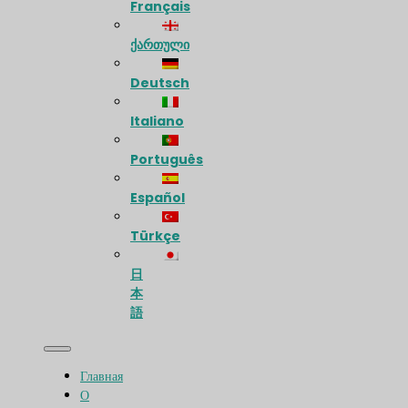
Français
ქართული
Deutsch
Italiano
Português
Español
Türkçe
日
本
語
Главная
О