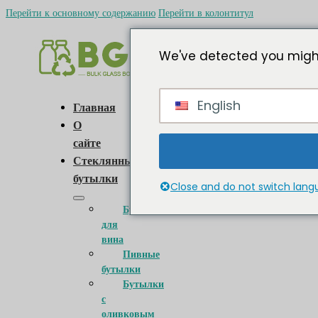
Перейти к основному содержанию
Перейти в колонтитул
We've detected you might
English
Главная
О
сайте
Стеклянные
бутылки
Close and do not switch lan
Бутылки
для
вина
Пивные
бутылки
Бутылки
с
оливковым