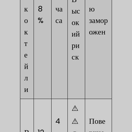
к
8
ча
ю
ыс
о
%
са
замор
ок
к
ожен
ий
т
ри
е
ск
й
л
и
⚠️
4
⚠️
Пове