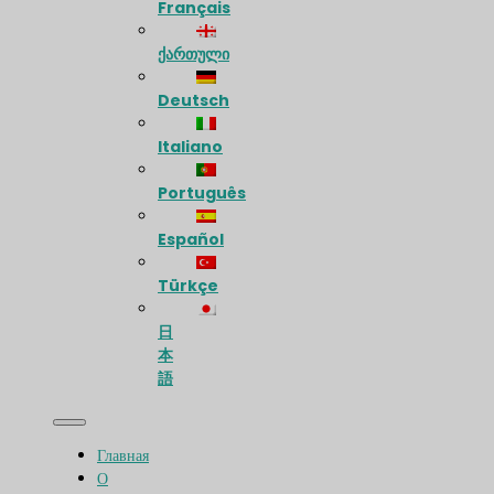
Français
ქართული
Deutsch
Italiano
Português
Español
Türkçe
日
本
語
Главная
О