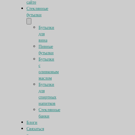
сайте
Стеклянные
бутылки
Бутылки
для
вина
Пивные
бутылки
Бутылки
с
оливковым
маслом
Бутылки
для
спиртных
напитков
Стеклянные
банки
Блоги
Связаться