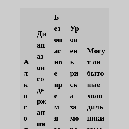
Б
ез
Ур
Ди
оп
ов
ап
ас
ен
Могу
аз
А
но
ь
т ли
он
л
е
ри
быто
со
к
вр
ск
вые
де
о
е
а
холо
рж
г
м
за
диль
ан
о
я
мо
ники
ия