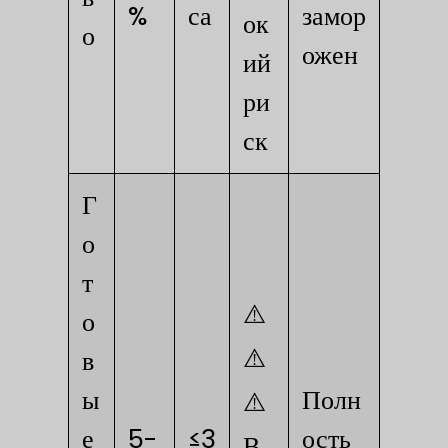
%
са
замор
ок
о
ожен
ий
ри
ск
Г
о
т
⚠️
о
⚠️
в
ы
Полн
⚠️
е
5-
≤3
ость
В