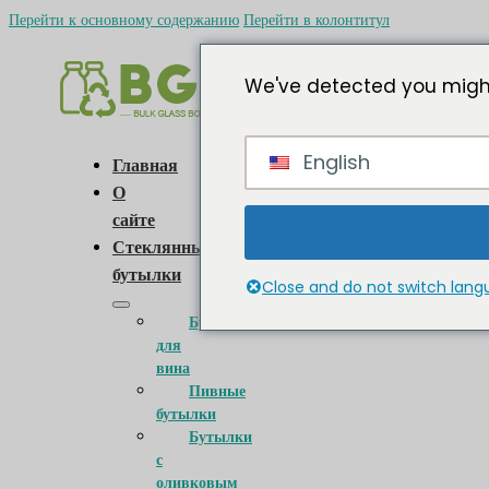
Перейти к основному содержанию
Перейти в колонтитул
We've detected you might
English
Главная
О
сайте
Стеклянные
бутылки
Close and do not switch lan
Бутылки
для
вина
Пивные
бутылки
Бутылки
с
оливковым