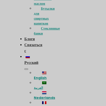
маслом
Бутылки
для
спиртных
напитков
Стеклянные
банки
Блоги
Связаться
с
Русский
English
العربية
Nederlands