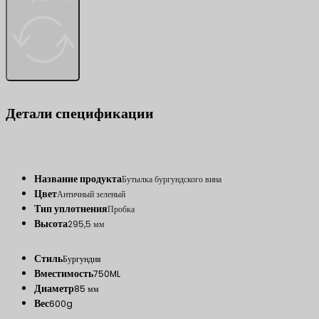
Детали спецификации
Название продукта
Бутылка бургундского вина
Цвет
Античный зеленый
Тип уплотнения
Пробка
Высота
295,5 мм
Стиль
Бургундия
Вместимость
750ML
Диаметр
85 мм
Вес
600g