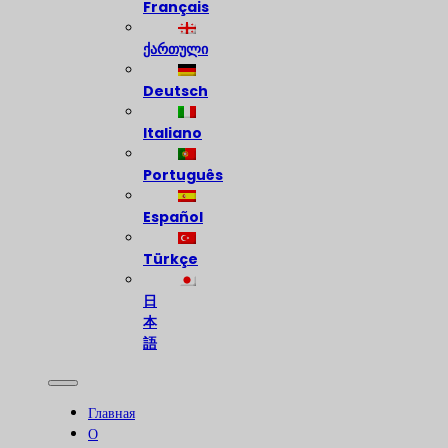
Français
ქართული
Deutsch
Italiano
Português
Español
Türkçe
日
本
語
Главная
О