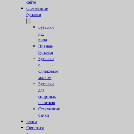
сайте
Стеклянные
бутылки
Бутылки
для
вина
Пивные
бутылки
Бутылки
с
оливковым
маслом
Бутылки
для
спиртных
напитков
Стеклянные
банки
Блоги
Связаться