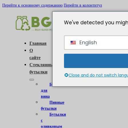
Перейти к основному содержанию
Перейти в колонтитул
We've detected you might
English
Главная
О
сайте
Стеклянные
бутылки
Close and do not switch lan
Бутылки
для
вина
Пивные
бутылки
Бутылки
с
оливковым