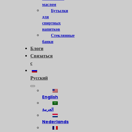
маслом
Бутылки
для
спиртных
напитков
Стеклянные
банки
Блоги
Связаться
с
Русский
English
العربية
Nederlands